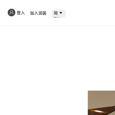
登入
加入润荟
简
简
EN
繁