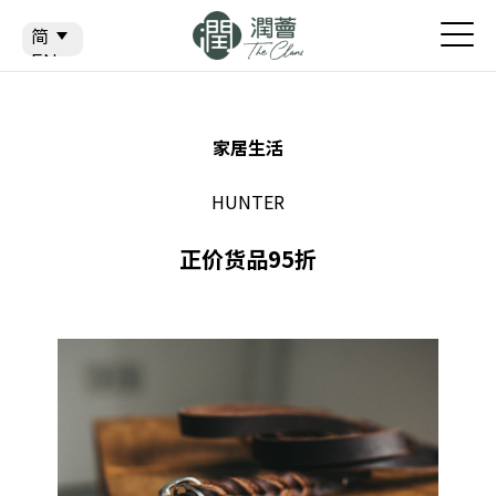
简
简
EN
繁
家居生活
HUNTER
正价货品95折