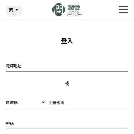
繁
繁
EN
简
登入
電郵地址
或
區域碼
手機號碼
密碼